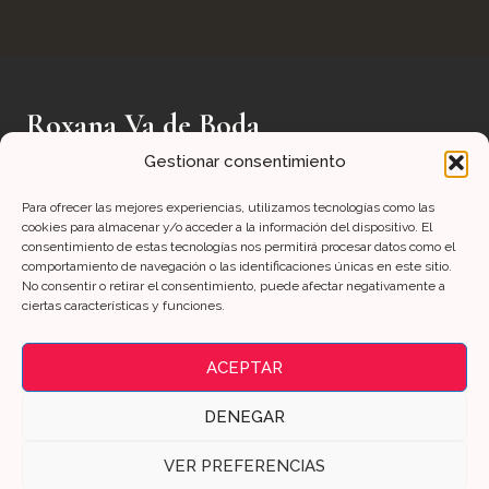
Roxana Va de Boda
Gestionar consentimiento
Fotografía auténtica en Mallorca
Para ofrecer las mejores experiencias, utilizamos tecnologías como las
hola@roxanavadeboda.com +34 613 00 6523
cookies para almacenar y/o acceder a la información del dispositivo. El
consentimiento de estas tecnologías nos permitirá procesar datos como el
Instagram
(
WhatsApp
) Mallorca, Baleares
comportamiento de navegación o las identificaciones únicas en este sitio.
No consentir o retirar el consentimiento, puede afectar negativamente a
ciertas características y funciones.
Inicio
Tarifas
Sobre mí
Contacto
ACEPTAR
DENEGAR
© 2026 Roxana Va de Boda
VER PREFERENCIAS